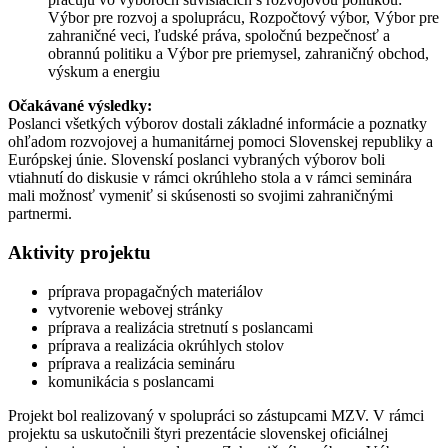
Výbor pre rozvoj a spoluprácu, Rozpočtový výbor, Výbor pre
zahraničné veci, ľudské práva, spoločnú bezpečnosť a
obrannú politiku a Výbor pre priemysel, zahraničný obchod,
výskum a energiu
Očakávané výsledky:
Poslanci všetkých výborov dostali základné informácie a poznatky
ohľadom rozvojovej a humanitárnej pomoci Slovenskej republiky a
Európskej únie. Slovenskí poslanci vybraných výborov boli
vtiahnutí do diskusie v rámci okrúhleho stola a v rámci seminára
mali možnosť vymeniť si skúsenosti so svojimi zahraničnými
partnermi.
Aktivity projektu
príprava propagačných materiálov
vytvorenie webovej stránky
príprava a realizácia stretnutí s poslancami
príprava a realizácia okrúhlych stolov
príprava a realizácia semináru
komunikácia s poslancami
Projekt bol realizovaný v spolupráci so zástupcami MZV. V rámci
projektu sa uskutočnili štyri prezentácie slovenskej oficiálnej