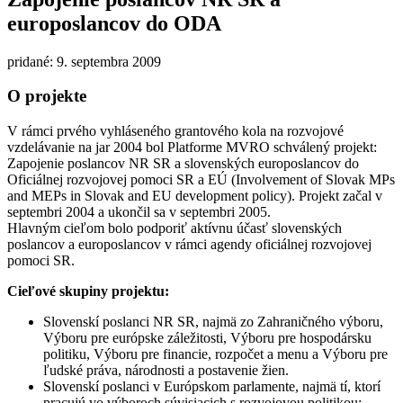
europoslancov do ODA
pridané: 9. septembra 2009
O projekte
V rámci prvého vyhláseného grantového kola na rozvojové
vzdelávanie na jar 2004 bol Platforme MVRO schválený projekt:
Zapojenie poslancov NR SR a slovenských europoslancov do
Oficiálnej rozvojovej pomoci SR a EÚ (Involvement of Slovak MPs
and MEPs in Slovak and EU development policy). Projekt začal v
septembri 2004 a ukončil sa v septembri 2005.
Hlavným cieľom bolo podporiť aktívnu účasť slovenských
poslancov a europoslancov v rámci agendy oficiálnej rozvojovej
pomoci SR.
Cieľové skupiny projektu:
Slovenskí poslanci NR SR, najmä zo Zahraničného výboru,
Výboru pre európske záležitosti, Výboru pre hospodársku
politiku, Výboru pre financie, rozpočet a menu a Výboru pre
ľudské práva, národnosti a postavenie žien.
Slovenskí poslanci v Európskom parlamente, najmä tí, ktorí
pracujú vo výboroch súvisiacich s rozvojovou politikou: