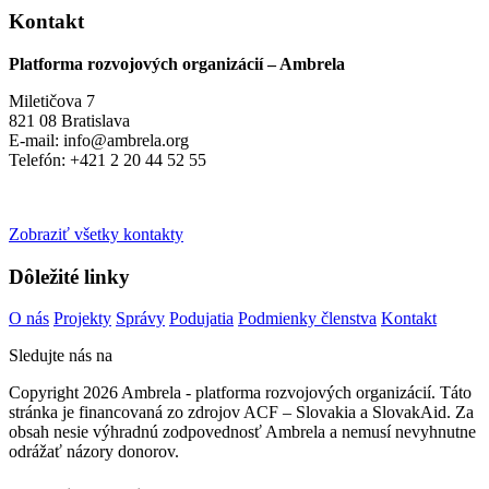
Kontakt
Platforma rozvojových organizácií – Ambrela
Miletičova 7
821 08 Bratislava
E-mail: info@ambrela.org
Telefón: +421 2 20 44 52 55
Zobraziť všetky kontakty
Dôležité linky
O nás
Projekty
Správy
Podujatia
Podmienky členstva
Kontakt
Sledujte nás na
Copyright 2026 Ambrela - platforma rozvojových organizácií. Táto
stránka je financovaná zo zdrojov ACF – Slovakia a SlovakAid. Za
obsah nesie výhradnú zodpovednosť Ambrela a nemusí nevyhnutne
odrážať názory donorov.