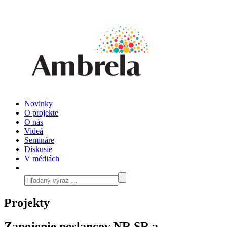
Novinky
O projekte
O nás
Videá
Semináre
Diskusie
V médiách
Projekty
Zapojenie poslancov NR SR a