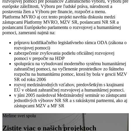
rozvojovej pomoci pre poslancov Zahraničného výboru, Výboru pre
európske záležitosti, Výboru pre ľudské práva, národnosti a
postavenia žien a Výboru pre financie, rozpočet a menu.
Platforma MVRO aj cez tento projekt navrhla diskusiu medzi
zástupcami Platformy MVRO, MZV SR, poslancami NR SR a
poslancami Európskeho parlamentu o rozvojovej a humanitárnej
pomoci, zameranú najmä na:
prípravu kodifikačného legislatívneho rámca ODA (zákona o
rozvojovej pomoci)
zabezpečenie zvyšovania podielu oficiálnej rozvojovej
pomoci v prepočte na HDP
spoluprácu na vybudovaní moderného systému humanitárnej
zahraničnej pomoci, na vyčlenenie prostriedkov zo štátneho
rozpočtu na humanitárnu pomoc, ktorá by bola v gescii MZV
SR od roku 2006
rozvoj medzinárodných vzťahov, predovšetkým s krajinami
EÚ v oblasti zahraničnej rozvojovej a humanitárnej pomoci.
v júni 2005 nasledoval Medzinárodný seminár so zástupcami
jednotlivých výborov NR SR a s rakúskymi partnermi, ako aj
zástupcami MZV a MF SR
Meňme svet spolu
Zistite viac o našich projektoch