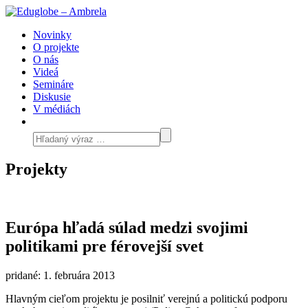
Novinky
O projekte
O nás
Videá
Semináre
Diskusie
V médiách
Projekty
Európa hľadá súlad medzi svojimi
politikami pre férovejší svet
pridané: 1. februára 2013
Hlavným cieľom projektu je posilniť verejnú a politickú podporu