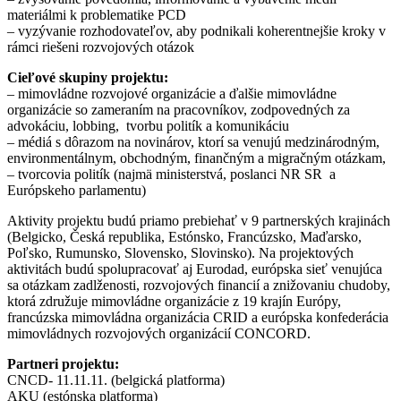
materiálmi k problematike PCD
– vyzývanie rozhodovateľov, aby podnikali koherentnejšie kroky v
rámci riešeni rozvojových otázok
Cieľové skupiny projektu:
– mimovládne rozvojové organizácie a ďalšie mimovládne
organizácie so zameraním na pracovníkov, zodpovedných za
advokáciu, lobbing, tvorbu politík a komunikáciu
– médiá s dôrazom na novinárov, ktorí sa venujú medzinárodným,
environmentálnym, obchodným, finančným a migračným otázkam,
– tvorcovia politík (najmä ministerstvá, poslanci NR SR a
Európskeho parlamentu)
Aktivity projektu budú priamo prebiehať v 9 partnerských krajinách
(Belgicko, Česká republika, Estónsko, Francúzsko, Maďarsko,
Poľsko, Rumunsko, Slovensko, Slovinsko). Na projektových
aktivitách budú spolupracovať aj Eurodad, európska sieť venujúca
sa otázkam zadlženosti, rozvojových financií a znižovaniu chudoby,
ktorá združuje mimovládne organizácie z 19 krajín Európy,
francúzska mimovládna organizácia CRID a európska konfederácia
mimovládnych rozvojových organizácií CONCORD.
Partneri projektu:
CNCD- 11.11.11. (belgická platforma)
AKU (estónska platforma)