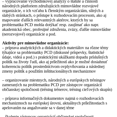
– vypracovanie východiskovej analýzy o štatúte a činnosti
národných platforiem združujúcich mimovládne rozvojové
organizácie, o ich vzťahu k členským organizáciám, silných a
slabých stránkach, o prístupe k rozhodovacím procesom, ako aj
mapovanie ďalších relevantných aktérov, ktorých by sa
problematika PCD mohla dotýkať resp. zaujímať ako napr.
akademická obec, profesijné združenia, zväzy, ďalšie mimovládne
(nerozvojové) organizácie a pod.
Aktivity pre mimovládne organizácie:
– príprava analytických a didaktických materiálov na rôzne témy
týkajúce sa problematiky PCD (diskusné príspevky, štatistické
údaje, videá a pod.) s praktickými ukážkami dopadu príslušných
politík na životy ľudí, ako aj príležitostí ako je možné dosiahnuť
koherenciu politík prostredníctvom ovplyvňovania a následnej
zmeny politík a použitím inštitucionálnych mechanizmov
– organizovanie miestnych, národných a európskych tréningov
zameraných na problematiku PCD pre zástupcov organizácií
občianskej spoločnosti (tréning trénerov, tréning cieľových skupín)
– príprava informačných dokumentov najmä o rozhodovacích
mechanizmoch na európskej úrovni, aktuálnych príležitostiach s
apelovaním na angažovanie sa v danej téme
– školenie zástupcov organizácií občianskej spoločnosti