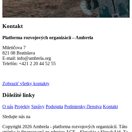
Kontakt
Platforma rozvojových organizácií – Ambrela
Miletičova 7
821 08 Bratislava
E-mail: info@ambrela.org
Telefón: +421 2 20 44 52 55
Zobraziť všetky kontakty
Dôležité linky
O nás
Projekty
Správy
Podujatia
Podmienky členstva
Kontakt
Sledujte nás na
Copyright 2026 Ambrela - platforma rozvojových organizácií. Táto
stránka je financovaná zo zdrojov ACF – Slovakia a SlovakAid. Za