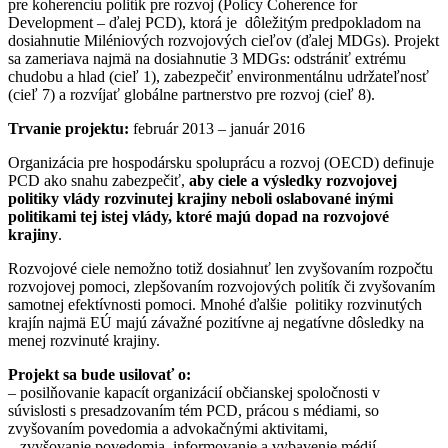
pre koherenciu politík pre rozvoj (Policy Coherence for
Development – ďalej PCD), ktorá je dôležitým predpokladom na
dosiahnutie Miléniových rozvojových cieľov (ďalej MDGs). Projekt
sa zameriava najmä na dosiahnutie 3 MDGs: odstrániť extrému
chudobu a hlad (cieľ 1), zabezpečiť environmentálnu udržateľnosť
(cieľ 7) a rozvíjať globálne partnerstvo pre rozvoj (cieľ 8).
Trvanie projektu:
február 2013 – január 2016
Organizácia pre hospodársku spoluprácu a rozvoj (OECD) definuje
PCD ako snahu zabezpečiť,
aby ciele a výsledky rozvojovej
politiky vlády rozvinutej krajiny neboli oslabované inými
politikami tej istej vlády, ktoré majú dopad na rozvojové
krajiny
.
Rozvojové ciele nemožno totiž dosiahnuť len zvyšovaním rozpočtu
rozvojovej pomoci, zlepšovaním rozvojových politík či zvyšovaním
samotnej efektívnosti pomoci. Mnohé ďalšie politiky rozvinutých
krajín najmä EÚ majú závažné pozitívne aj negatívne dôsledky na
menej rozvinuté krajiny.
Projekt sa bude usilovať o:
– posilňovanie kapacít organizácií občianskej spoločnosti v
súvislosti s presadzovaním tém PCD, prácou s médiami, so
zvyšovaním povedomia a advokačnými aktivitami,
– zvyšovanie povedomia, informovanie a vybavenie médií