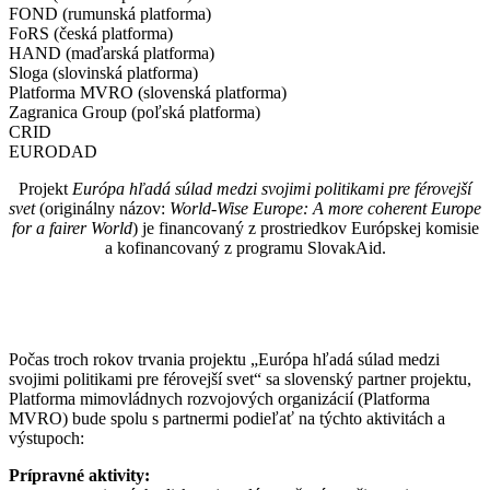
FOND (rumunská platforma)
FoRS (česká platforma)
HAND (maďarská platforma)
Sloga (slovinská platforma)
Platforma MVRO (slovenská platforma)
Zagranica Group (poľská platforma)
CRID
EURODAD
Projekt
Európa hľadá súlad medzi svojimi politikami pre férovejší
svet
(originálny názov:
World-Wise Europe: A more coherent Europe
for a fairer World
) je financovaný z prostriedkov Európskej komisie
a kofinancovaný z programu SlovakAid.
Počas troch rokov trvania projektu „Európa hľadá súlad medzi
svojimi politikami pre férovejší svet“ sa slovenský partner projektu,
Platforma mimovládnych rozvojových organizácií (Platforma
MVRO) bude spolu s partnermi podieľať na týchto aktivitách a
výstupoch:
Prípravné aktivity: