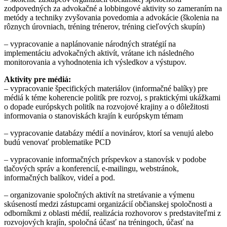
zodpovedných za advokačné a lobbingové aktivity so zameraním na
metódy a techniky zvyšovania povedomia a advokácie (školenia na
rôznych úrovniach, tréning trénerov, tréning cieľových skupín)
– vypracovanie a naplánovanie národných stratégií na
implementáciu advokačných aktivít, vrátane ich následného
monitorovania a vyhodnotenia ich výsledkov a výstupov.
Aktivity pre médiá:
– vypracovanie špecifických materiálov (informačné balíky) pre
médiá k téme koherencie politík pre rozvoj, s praktickými ukážkami
o dopade európskych politík na rozvojové krajiny a o dôležitosti
informovania o stanoviskách krajín k európskym témam
– vypracovanie databázy médií a novinárov, ktorí sa venujú alebo
budú venovať problematike PCD
– vypracovanie informačných príspevkov a stanovísk v podobe
tlačových správ a konferencií, e-mailingu, webstránok,
informačných balíkov, videí a pod.
– organizovanie spoločných aktivít na stretávanie a výmenu
skúseností medzi zástupcami organizácií občianskej spoločnosti a
odborníkmi z oblasti médií, realizácia rozhovorov s predstaviteľmi z
rozvojových krajín, spoločná účasť na tréningoch, účasť na