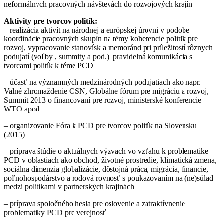
neformálnych pracovných návštevách do rozvojových krajín
Aktivity pre tvorcov politík:
– realizácia aktivít na národnej a európskej úrovni v podobe
koordinácie pracovných skupín na témy koherencie politík pre
rozvoj, vypracovanie stanovísk a memoránd pri príležitostí rôznych
podujatí (voľby , summity a pod.), pravidelná komunikácia s
tvorcami politík k téme PCD
– účasť na významných medzinárodných podujatiach ako napr.
Valné zhromaždenie OSN, Globálne fórum pre migráciu a rozvoj,
Summit 2013 o financovaní pre rozvoj, ministerské konferencie
WTO apod.
– organizovanie Fóra k PCD pre tvorcov politík na Slovensku
(2015)
– príprava štúdie o aktuálnych výzvach vo vzťahu k problematike
PCD v oblastiach ako obchod, životné prostredie, klimatická zmena,
sociálna dimenzia globalizácie, dôstojná práca, migrácia, financie,
poľnohospodárstvo a rodová rovnosť s poukazovaním na (ne)súlad
medzi politikami v partnerských krajinách
– príprava spoločného hesla pre oslovenie a zatraktívnenie
problematiky PCD pre verejnosť