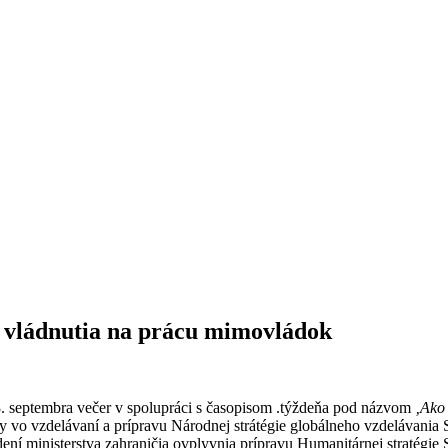
zy vládnutia na prácu mimovládok
28. septembra večer v spolupráci s časopisom .týždeňa pod názvom
‚Ako 
y vo vzdelávaní a prípravu Národnej strátégie globálneho vzdelávania S
ení ministerstva zahraničia ovplyvnia prípravu Humanitárnej stratégie 