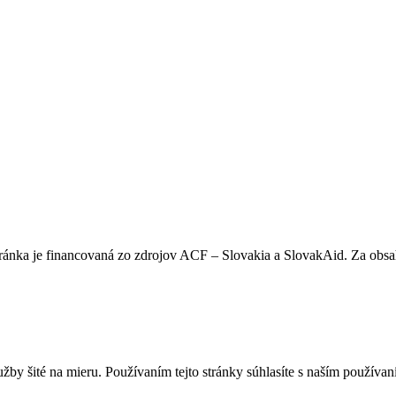
stránka je financovaná zo zdrojov ACF – Slovakia a SlovakAid. Za o
užby šité na mieru. Používaním tejto stránky súhlasíte s naším použív