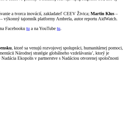
ávanie a tvorca inovácií, zakladateľ CEEV Živica;
Martin Klus
–
– výkonný tajomník platformy Ambrela, autor reportu AidWatch.
eť na Facebooku
tu
a na YouTube
tu
.
vensku
, ktoré sa venujú rozvojovej spolupráci, humanitárnej pomoci,
ntácii Národnej stratégie globálneho vzdelávania’, ktorý je
dácia Ekopolis v partnerstve s Nadáciou otvorenej spoločnosti