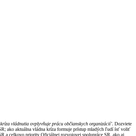
kríza vládnutia ovplyvňuje prácu občianskych organizácií’
. Dozviete
R; ako aktuálna vládna kríza formuje prístup mladých ľudí ísť voliť
SR a celkovo priority Oficiálnej rozvojovej spolupráce SR, ako aj