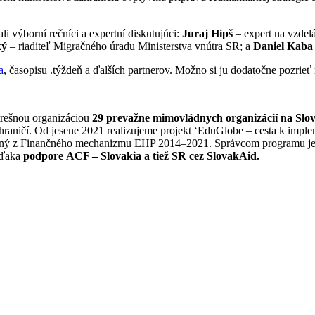
výborní rečníci a expertní diskutujúci:
Juraj Hipš
– expert na vzdel
ký
– riaditeľ Migračného úradu Ministerstva vnútra SR; a
Daniel Kaba
a
, časopisu .týždeň a ďalších partnerov. Možno si ju dodatočne pozri
trešnou organizáciou
29 prevažne mimovládnych organizácií na Slo
raničí. Od jesene 2021 realizujeme projekt ‘EduGlobe – cesta k impleme
ný z Finančného mechanizmu EHP 2014–2021. Správcom programu je Na
 vďaka
podpore ACF – Slovakia a tiež SR cez SlovakAid.