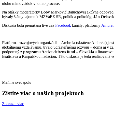
úlohu mimovládok v tomto procese.
Na otázky moderátorky Boby Markovič Baluchovej aktívne odpovedali 
bývalý štátny tajomník MZVaEZ SR, politik a politológ;
Ján Orlovs
Diskusia bola prenášaná live cez
Facebook
kanály: platformy
Ambrel
Platforma rozvojových organizácií – Ambrela (skrátene Ambrela) je s
globálnemu vzdelávaniu, trvalo udržateľnému rozvoju – doma aj v zah
podporený
z programu Active citizens fund – Slovakia
a financova
Bratislava a Karpatskou nadáciou. Táto diskusia je teda realizovaná
Meňme svet spolu
Zistite viac o našich projektoch
Zobraziť viac