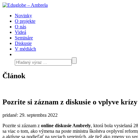
Novinky
O projekte
O nás
Videá
Semináre
Diskusie
V médiách
Článok
Pozrite si záznam z diskusie o vplyve krí
pridané: 29. septembra 2022
Pozrite si záznam z
online diskusie Ambrely
, ktorá bola vysielaná 
sa viac o tom, ako výmena na poste ministra školstva ovplyvní reform
a aktívne sa podieľať na veciach verejných, ale tiež ako zmeny vo ved