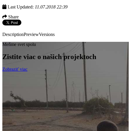
Last Updated:
11.07.2018 22:39
Share
Description
Preview
Versions
Meňme svet spolu
Zistite viac o našich projektoch
Zobraziť viac