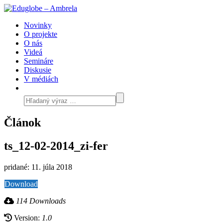
Novinky
O projekte
O nás
Videá
Semináre
Diskusie
V médiách
Článok
ts_12-02-2014_zi-fer
pridané: 11. júla 2018
Download
114 Downloads
Version:
1.0