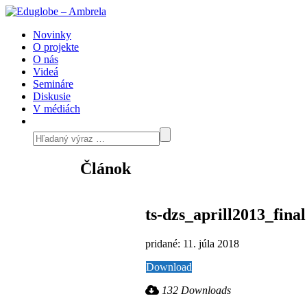
Novinky
O projekte
O nás
Videá
Semináre
Diskusie
V médiách
Článok
ts-dzs_aprill2013_final
pridané: 11. júla 2018
Download
132 Downloads