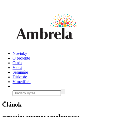
Novinky
O projekte
O nás
Videá
Semináre
Diskusie
V médiách
Článok
rozvojovapomocaspolupraca