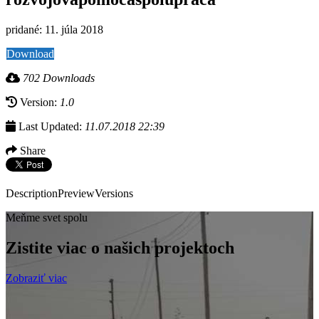
pridané: 11. júla 2018
Download
702 Downloads
Version:
1.0
Last Updated:
11.07.2018 22:39
Share
Description
Preview
Versions
Meňme svet spolu
Zistite viac o našich projektoch
Zobraziť viac