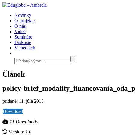
Novinky
O projekte
O nás
Videá
Semináre
Diskusie
V médiách
Článok
policy-brief_modality_financovania_oda_
pridané: 11. júla 2018
Download
71 Downloads
Version:
1.0