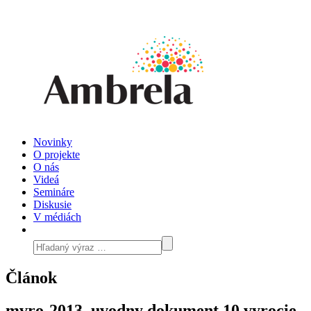
Novinky
O projekte
O nás
Videá
Semináre
Diskusie
V médiách
Článok
mvro-2013_uvodny dokument 10 vyrocie