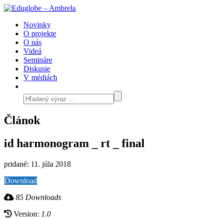
Novinky
O projekte
O nás
Videá
Semináre
Diskusie
V médiách
Článok
id harmonogram _ rt _ final
pridané: 11. júla 2018
Download
85 Downloads
Version:
1.0