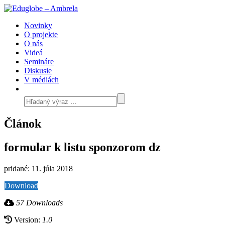
Novinky
O projekte
O nás
Videá
Semináre
Diskusie
V médiách
Článok
formular k listu sponzorom dz
pridané: 11. júla 2018
Download
57 Downloads
Version:
1.0