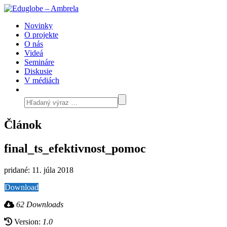
Novinky
O projekte
O nás
Videá
Semináre
Diskusie
V médiách
Článok
final_ts_efektivnost_pomoc
pridané: 11. júla 2018
Download
62 Downloads
Version:
1.0