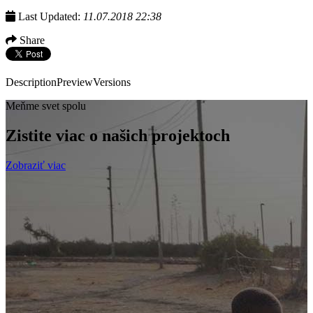
Last Updated:
11.07.2018 22:38
Share
Description
Preview
Versions
Meňme svet spolu
Zistite viac o našich projektoch
Zobraziť viac