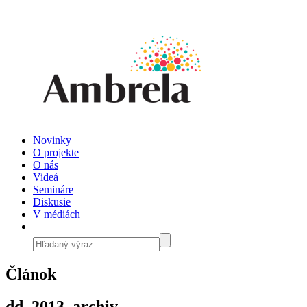
Novinky
O projekte
O nás
Videá
Semináre
Diskusie
V médiách
Článok
dd_2013_archiv