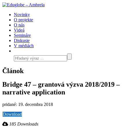
Novinky
O projekte
O nás
Videá
Semináre
Diskusie
V médiách
Článok
Bridge 47 – grantová výzva 2018/2019 –
narrative application
pridané: 19. decembra 2018
Download
185 Downloads