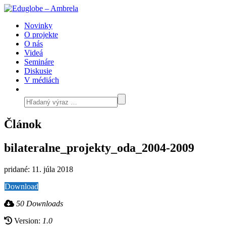
Novinky
O projekte
O nás
Videá
Semináre
Diskusie
V médiách
Článok
bilateralne_projekty_oda_2004-2009
pridané: 11. júla 2018
Download
50 Downloads
Version:
1.0