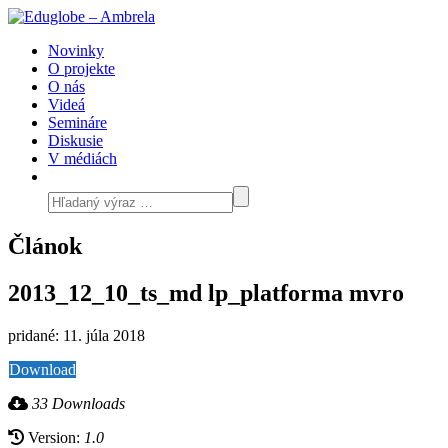
Novinky
O projekte
O nás
Videá
Semináre
Diskusie
V médiách
Článok
2013_12_10_ts_md lp_platforma mvro
pridané: 11. júla 2018
Download
33 Downloads
Version:
1.0