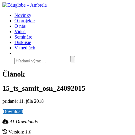
Novinky
O projekte
O nás
Videá
Semináre
Diskusie
V médiách
Článok
15_ts_samit_osn_24092015
pridané: 11. júla 2018
Download
41 Downloads
Version:
1.0