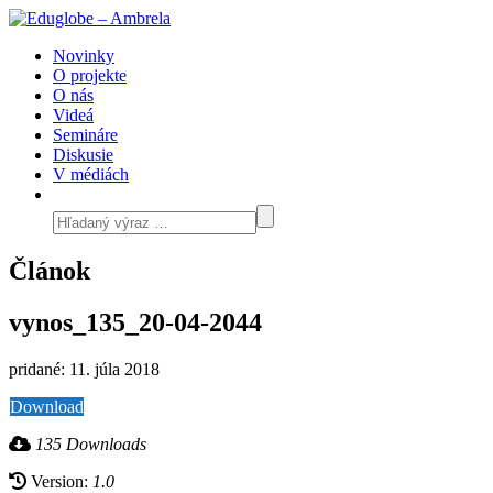
Novinky
O projekte
O nás
Videá
Semináre
Diskusie
V médiách
Článok
vynos_135_20-04-2044
pridané: 11. júla 2018
Download
135 Downloads
Version:
1.0