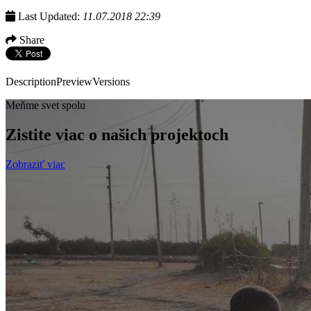
Last Updated:
11.07.2018 22:39
Share
Description
Preview
Versions
Meňme svet spolu
Zistite viac o našich projektoch
Zobraziť viac