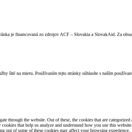
stránka je financovaná zo zdrojov ACF – Slovakia a SlovakAid. Za o
užby šité na mieru. Používaním tejto stránky súhlasíte s naším použív
e through the website. Out of these, the cookies that are categorized a
rty cookies that help us analyze and understand how you use this websit
ting out of some of these cookies may affect your browsing experience.